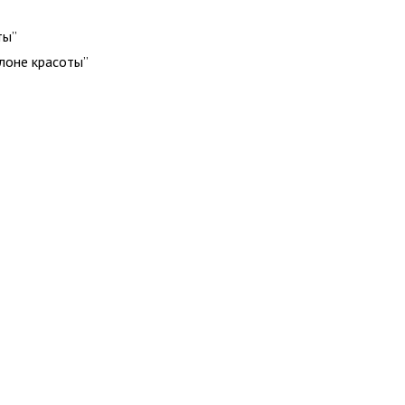
ты”
алоне красоты”