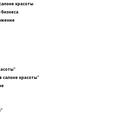
 салоне красоты
-бизнеса
ожение
расоты”
в салоне красоты”
не
ы”