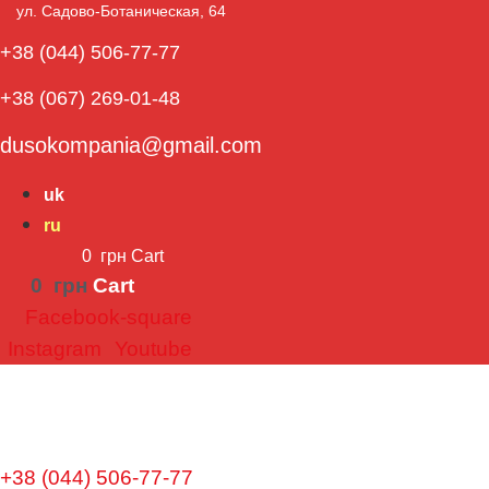
ул. Садово-Ботаническая, 64​
+38 (044) 506-77-77
+38 (067) 269-01-48
dusokompania@gmail.com
uk
ru
0
грн
Cart
0
грн
Cart
Facebook-square
Instagram
Youtube
+38 (044) 506-77-77