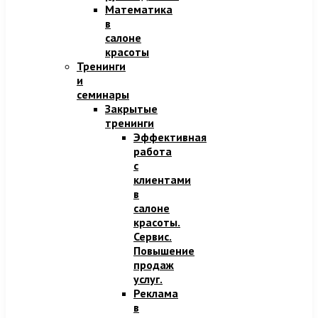
Математика
в
салоне
красоты
Тренинги
и
семинары
Закрытые
тренинги
Эффективная
работа
с
клиентами
в
салоне
красоты.
Сервис.
Повышение
продаж
услуг.
Реклама
в