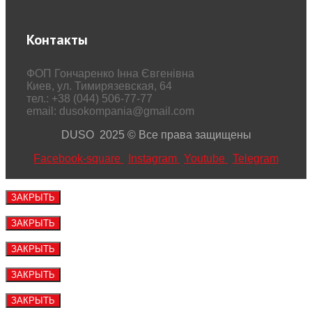
Контакты
ФОП Гончаренко Інна Євгенівна
Киев, ул. Тимирязевская, 64
тел.: +38 (044) 506-77-77
email: dusokompania@gmail.com
DUSO 2025 © Все права защищены
Facebook-square
Instagram
Youtube
Telegram
ЗАКРЫТЬ
ЗАКРЫТЬ
ЗАКРЫТЬ
ЗАКРЫТЬ
ЗАКРЫТЬ