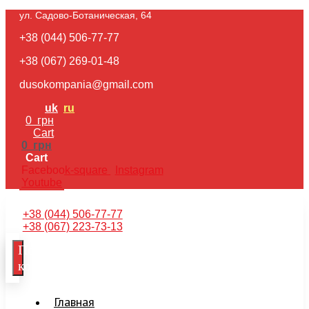
ул. Садово-Ботаническая, 64​
+38 (044) 506-77-77
+38 (067) 269-01-48
dusokompania@gmail.com
uk
ru
0
грн
Cart
0
грн
Cart
Facebook-square
Instagram
Youtube
+38 (044) 506-77-77
+38 (067) 223-73-13
Получить
консультацию
Главная