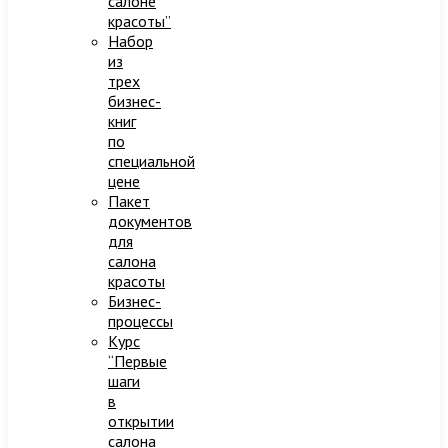
салоне
красоты”
Набор
из
трех
бизнес-
книг
по
специальной
цене
Пакет
документов
для
салона
красоты
Бизнес-
процессы
Курс
“Первые
шаги
в
открытии
салона