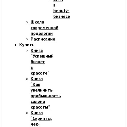
в
beauty-
бизнесе
Школа
современной
подологии
Расписание
Купить
Книга
“Успешный
бизнес
в
красоте”
Книга
“Как
увеличить
прибыльность
салона
красоты”
Книга
“Скрипты,
чек-