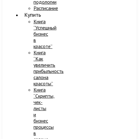
подологии
Расписание
Купить
Книга
“Успешный
бизнес
в
красоте”
Книга
“Как
увеличить
прибыльность
салона
красоты”
Книга
“Скрипты,
чек-
листы
и
бизнес
процессы
в