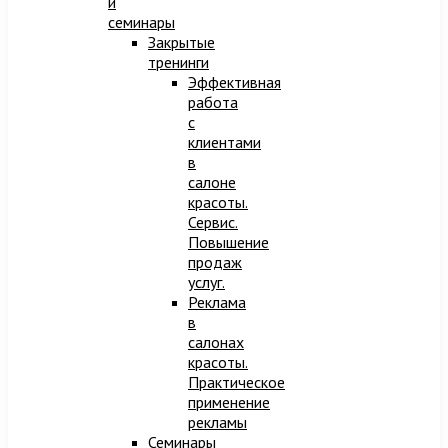
и
семинары
Закрытые
тренинги
Эффективная
работа
с
клиентами
в
салоне
красоты.
Сервис.
Повышение
продаж
услуг.
Реклама
в
салонах
красоты.
Практическое
применение
рекламы
Семинары