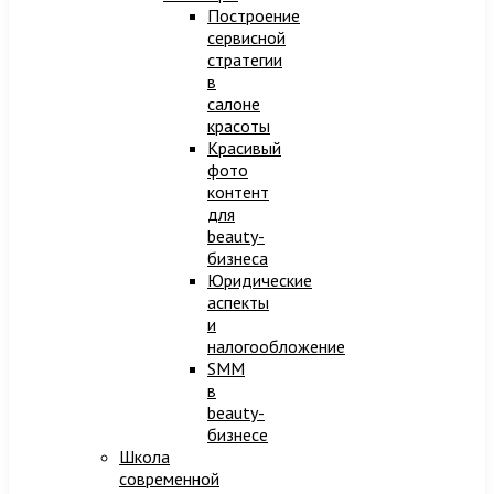
Построение
сервисной
стратегии
в
салоне
красоты
Красивый
фото
контент
для
beauty-
бизнеса
Юридические
аспекты
и
налогообложение
SMM
в
beauty-
бизнесе
Школа
современной