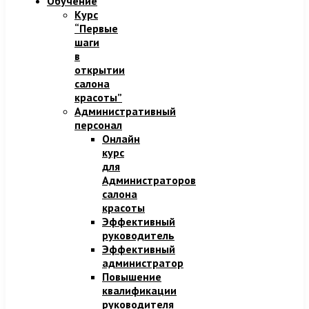
Обучение
Курс
“Первые
шаги
в
открытии
салона
красоты”
Административный
персонал
Онлайн
курс
для
Администраторов
салона
красоты
Эффективный
руководитель
Эффективный
администратор
Повышение
квалификации
руководителя