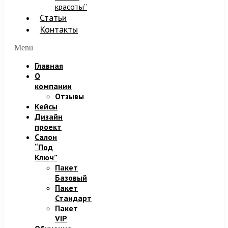
красоты”
Статьи
Контакты
Menu
Главная
О
компании
Отзывы
Кейсы
Дизайн
проект
Салон
“Под
Ключ”
Пакет
Базовый
Пакет
Стандарт
Пакет
VIP