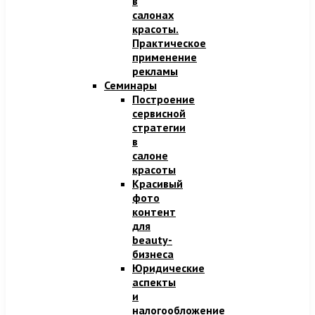
в
салонах
красоты.
Практическое
применение
рекламы
Семинары
Построение
сервисной
стратегии
в
салоне
красоты
Красивый
фото
контент
для
beauty-
бизнеса
Юридические
аспекты
и
налогообложение