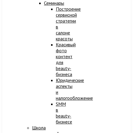
Семинары
Построение
сервисной
стратегии
в
салоне
красоты
Красивый
фото
контент
для
beauty-
бизнеса
Юридические
аспекты
и
налогообложение
SMM
в
beauty-
бизнесе
Школа