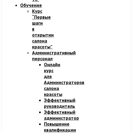
Обучение
Курс
“Первые
шаги
в
открытии
салона
красоты”
Административный
персонал
Онлайн
курс
для
Администраторов
салона
красоты
Эффективный
руководитель
Эффективный
администратор
Повышение
квалификации