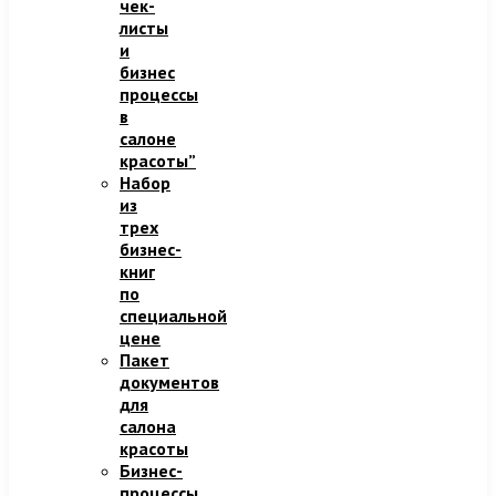
чек-
листы
и
бизнес
процессы
в
салоне
красоты”
Набор
из
трех
бизнес-
книг
по
специальной
цене
Пакет
документов
для
салона
красоты
Бизнес-
процессы