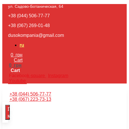
ул. Садово-Ботаническая, 64​
+38 (044) 506-77-77
+38 (067) 269-01-48
dusokompania@gmail.com
ru
0
грн
Cart
0
грн
Cart
Facebook-square
Instagram
Youtube
+38 (044) 506-77-77
+38 (067) 223-73-13
Получить
консультацию