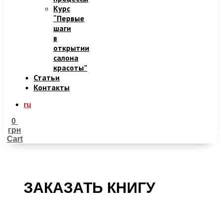
Курс
“Первые
шаги
в
открытии
салона
красоты”
Статьи
Контакты
ru
0
грн
Cart
ЗАКАЗАТЬ КНИГУ