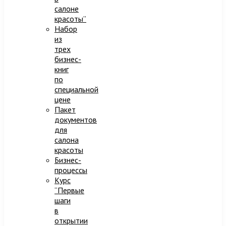
салоне
красоты”
Набор
из
трех
бизнес-
книг
по
специальной
цене
Пакет
документов
для
салона
красоты
Бизнес-
процессы
Курс
“Первые
шаги
в
открытии