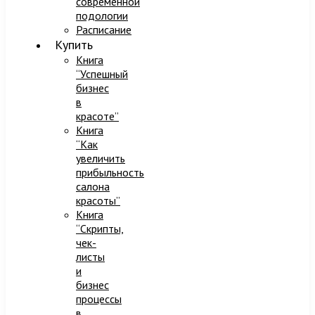
современной
подологии
Расписание
Купить
Книга
“Успешный
бизнес
в
красоте”
Книга
“Как
увеличить
прибыльность
салона
красоты”
Книга
“Скрипты,
чек-
листы
и
бизнес
процессы
в