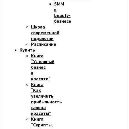
SMM
в
beauty-
бизнесе
Школа
современной
подологии
Расписание
Купить
Книга
“Успешный
бизнес
в
красоте”
Книга
“Как
увеличить
прибыльность
салона
красоты”
Книга
“Скрипты,