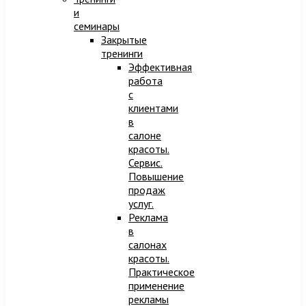
и
семинары
Закрытые
тренинги
Эффективная
работа
с
клиентами
в
салоне
красоты.
Сервис.
Повышение
продаж
услуг.
Реклама
в
салонах
красоты.
Практическое
применение
рекламы