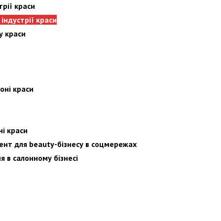
рії краси
ндустрії краси​
у краси
оні краси
ні краси
ент для beauty-бізнесу в соцмережах
 в салонному бізнесі