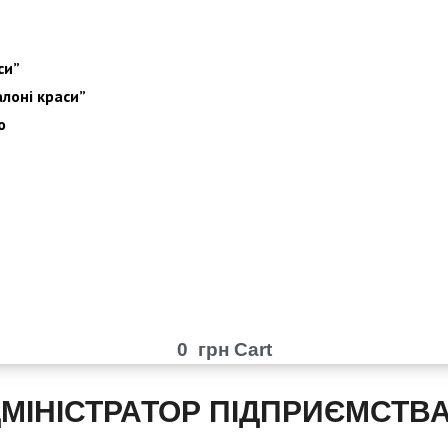
си”
алоні краси”
ю
0
грн
Cart
ІНІСТРАТОР ПІДПРИЄМСТВА 