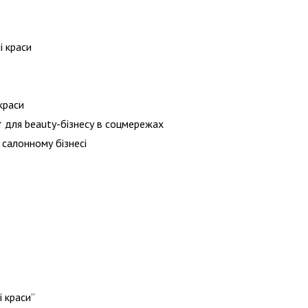
і краси
краси
 для beauty-бізнесу в соцмережах
салонному бізнесі
і краси”