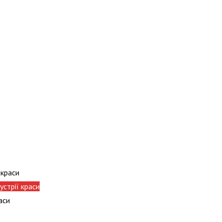
 краси
стрії краси​
аси