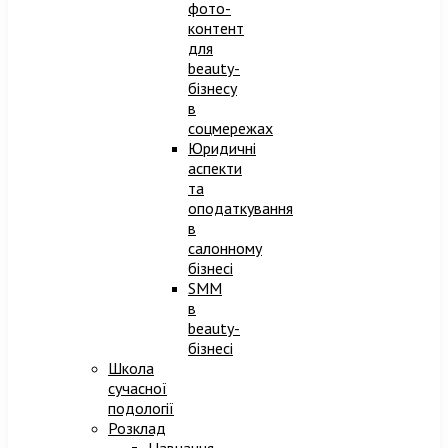
фото-
контент
для
beauty-
бізнесу
в
соцмережах
Юридичні
аспекти
та
оподаткування
в
салонному
бізнесі
SMM
в
beauty-
бізнесі
Школа
сучасної
подології
Розклад