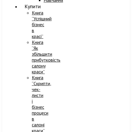
Навчання
Купити
Книга
“Успішний
бізнес
в
красі”
Книга
“Як
збільшити
прибутковість
салону
краси”
Книга
“Скрипти,
чек-
листи
і
бізнес
процеси
в
салоні
краси”