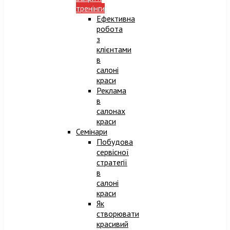
тренінги
Ефективна
робота
з
клієнтами
в
салоні
краси
Реклама
в
салонах
краси
Семінари
Побудова
сервісної
стратегії
в
салоні
краси
Як
створювати
красивий