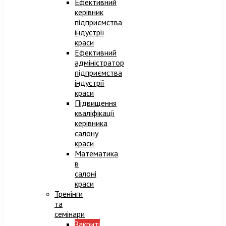
Ефективний
керівник
підприємства
індустрії
краси
Ефективний
адміністратор
підприємства
індустрії
краси​
Підвищення
кваліфікації
керівника
салону
краси
Математика
в
салоні
краси
Тренінги
та
семінари
Закриті