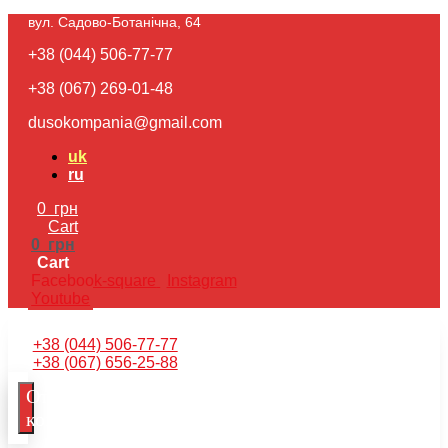
вул. Садово-Ботанічна, 64​
+38 (044) 506-77-77
+38 (067) 269-01-48
dusokompania@gmail.com
uk
ru
0
грн
Cart
0
грн
Cart
Facebook-square
Instagram
Youtube
+38 (044) 506-77-77
+38 (067) 656-25-88
Отримати
консультацію