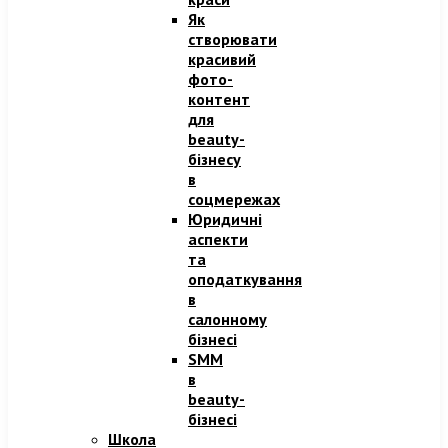
Як
створювати
красивий
фото-
контент
для
beauty-
бізнесу
в
соцмережах
Юридичні
аспекти
та
оподаткування
в
салонному
бізнесі
SMM
в
beauty-
бізнесі
Школа