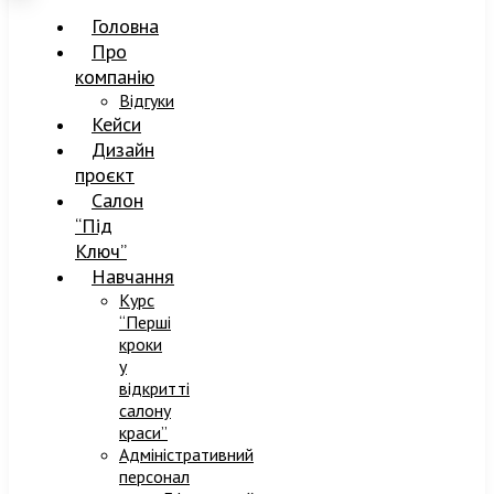
Головна
Про
компанію
Відгуки
Кейси
Дизайн
проєкт
Салон
“Під
Ключ”
Навчання
Курс
“Перші
кроки
у
відкритті
салону
краси”
Адміністративний
персонал