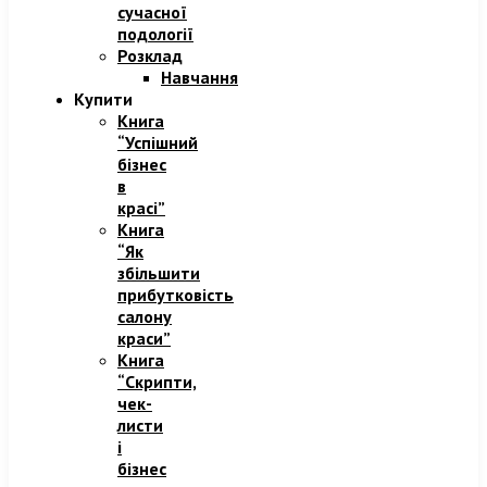
сучасної
подології
Розклад
Навчання
Купити
Книга
“Успішний
бізнес
в
красі”
Книга
“Як
збільшити
прибутковість
салону
краси”
Книга
“Скрипти,
чек-
листи
і
бізнес