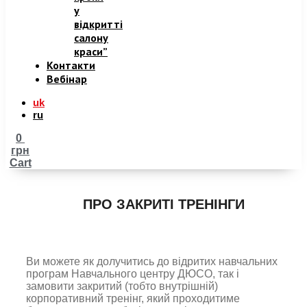
у
відкритті
салону
краси”
Контакти
Вебінар
uk
ru
0
грн
Cart
ПРО ЗАКРИТІ ТРЕНІНГИ
Ви можете як долучитись до відритих навчальних
програм Навчального центру ДЮСО, так і
замовити закритий (тобто внутрішній)
корпоративний тренінг, який проходитиме