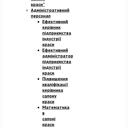
краси”
Адміністративний
персонал
Ефективний
керівник
підприємства
індустрії
краси
Ефективний
адміністратор
підприємства
індустрії
краси​
Підвищення
кваліфікації
керівника
салону
краси
Математика
в
салоні
краси