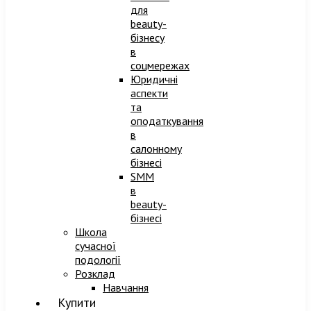
для
beauty-
бізнесу
в
соцмережах
Юридичні
аспекти
та
оподаткування
в
салонному
бізнесі
SMM
в
beauty-
бізнесі
Школа
сучасної
подології
Розклад
Навчання
Купити