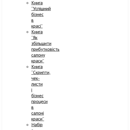
Книга
“Успішний
бізнес
в
красі”
Книга
“Як
збільшити
прибутковість
салону
краси”
Книга
“Скрипти,
чек-
листи
і
бізнес
процеси
в
салоні
краси”
Набір