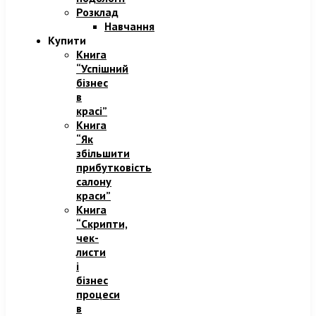
Розклад
Навчання
Купити
Книга
“Успішний
бізнес
в
красі”
Книга
“Як
збільшити
прибутковість
салону
краси”
Книга
“Скрипти,
чек-
листи
і
бізнес
процеси
в