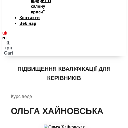
відкритті
салону
краси”
Контакти
Вебінар
uk
ru
0
грн
Cart
ПІДВИЩЕННЯ КВАЛІФІКАЦІЇ ДЛЯ
КЕРІВНИКІВ
Курс веде
ОЛЬГА ХАЙНОВСЬКА