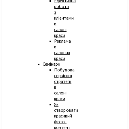
Ефективна
робота
з
клієнтами
в
салоні
краси
Реклама
в
салонах
краси
Семінари
Побудова
сервісної
стратегії
в
салоні
краси
Як
створювати
красивий
фото-
контент