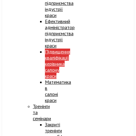
підприємства
індустрії
краси
Ефективний
адміністратор
підприємства
індустрії
краси​
Підвищення
кваліфікації
керівника
салону
краси
Математика
в
салоні
краси
Тренінги
та
семінари
Закриті
тренінги