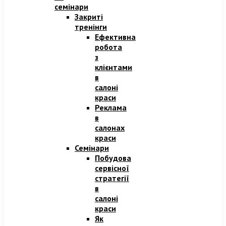
семінари
Закриті
тренінги
Ефективна
робота
з
клієнтами
в
салоні
краси
Реклама
в
салонах
краси
Семінари
Побудова
сервісної
стратегії
в
салоні
краси
Як