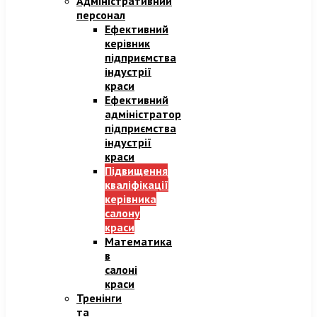
Адміністративний
персонал
Ефективний
керівник
підприємства
індустрії
краси
Ефективний
адміністратор
підприємства
індустрії
краси​
Підвищення
кваліфікації
керівника
салону
краси
Математика
в
салоні
краси
Тренінги
та