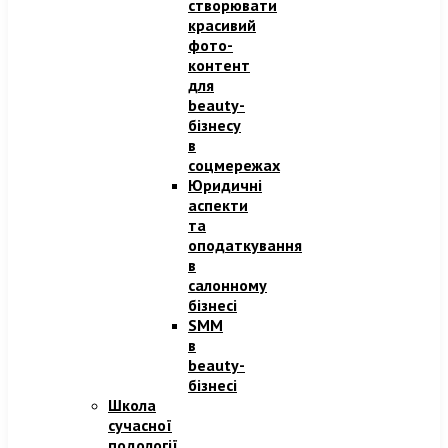
створювати
красивий
фото-
контент
для
beauty-
бізнесу
в
соцмережах
Юридичні
аспекти
та
оподаткування
в
салонному
бізнесі
SMM
в
beauty-
бізнесі
Школа
сучасної
подології