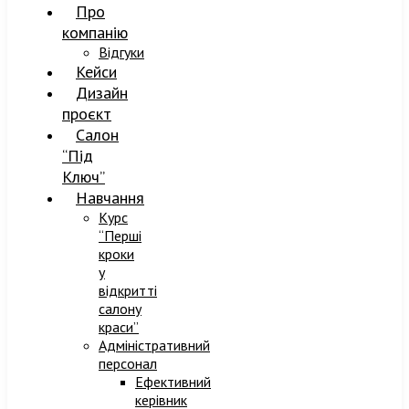
Про
компанію
Відгуки
Кейси
Дизайн
проєкт
Салон
“Під
Ключ”
Навчання
Курс
“Перші
кроки
у
відкритті
салону
краси”
Адміністративний
персонал
Ефективний
керівник