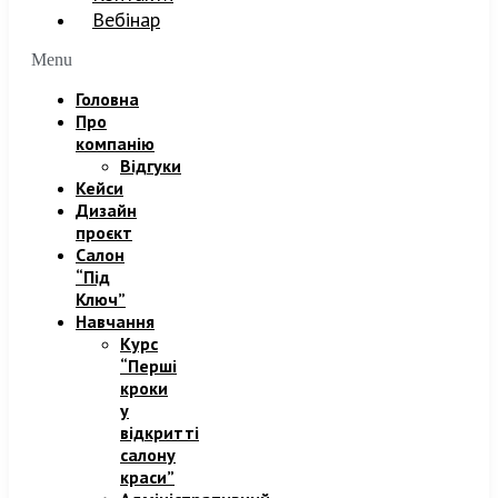
Вебінар
Menu
Головна
Про
компанію
Відгуки
Кейси
Дизайн
проєкт
Салон
“Під
Ключ”
Навчання
Курс
“Перші
кроки
у
відкритті
салону
краси”