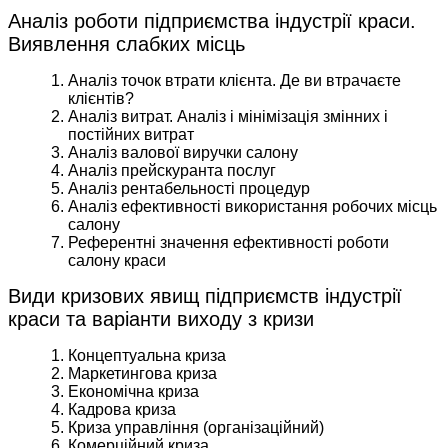
Аналіз роботи підприємства індустрії краси.
Виявлення слабких місць
Аналіз точок втрати клієнта. Де ви втрачаєте
клієнтів?
Аналіз витрат. Аналіз і мінімізація змінних і
постійних витрат
Аналіз валової виручки салону
Аналіз прейскуранта послуг
Аналіз рентабельності процедур
Аналіз ефективності використання робочих місць
салону
Референтні значення ефективності роботи
салону краси
Види кризових явищ підприємств індустрії
краси та варіанти виходу з кризи
Концептуальна криза
Маркетингова криза
Економічна криза
Кадрова криза
Криза управління (організаційний)
Комерційний криза