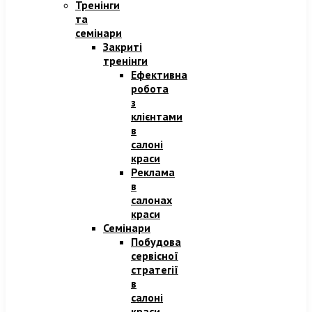
Тренінги
та
семінари
Закриті
тренінги
Ефективна
робота
з
клієнтами
в
салоні
краси
Реклама
в
салонах
краси
Семінари
Побудова
сервісної
стратегії
в
салоні
краси