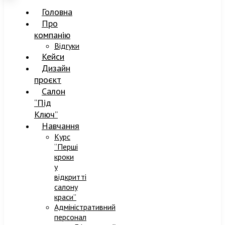
Головна
Про
компанію
Відгуки
Кейси
Дизайн
проєкт
Салон
“Під
Ключ”
Навчання
Курс
“Перші
кроки
у
відкритті
салону
краси”
Адміністративний
персонал