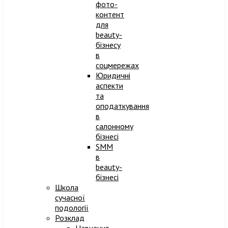
фото-
контент
для
beauty-
бізнесу
в
соцмережах
Юридичні
аспекти
та
оподаткування
в
салонному
бізнесі
SMM
в
beauty-
бізнесі
Школа
сучасної
подології
Розклад