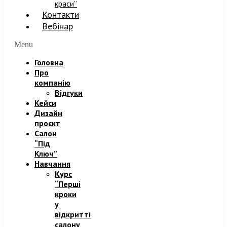
краси”
Контакти
Вебінар
Menu
Головна
Про
компанію
Відгуки
Кейси
Дизайн
проєкт
Салон
“Під
Ключ”
Навчання
Курс
“Перші
кроки
у
відкритті
салону