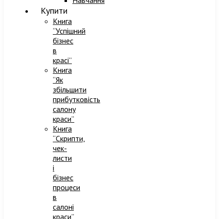
Навчання
Купити
Книга
“Успішний
бізнес
в
красі”
Книга
“Як
збільшити
прибутковість
салону
краси”
Книга
“Скрипти,
чек-
листи
і
бізнес
процеси
в
салоні
краси”