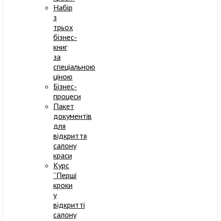
Набір
з
трьох
бізнес-
книг
за
спеціальною
ціною
Бізнес-
процеси
Пакет
документів
для
відкриття
салону
краси
Курс
“Перші
кроки
у
відкритті
салону