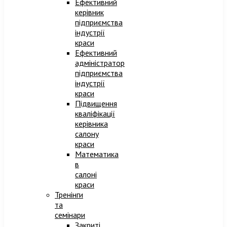
Ефективний
керівник
підприємства
індустрії
краси
Ефективний
адміністратор
підприємства
індустрії
краси​
Підвищення
кваліфікації
керівника
салону
краси
Математика
в
салоні
краси
Тренінги
та
семінари
Закриті