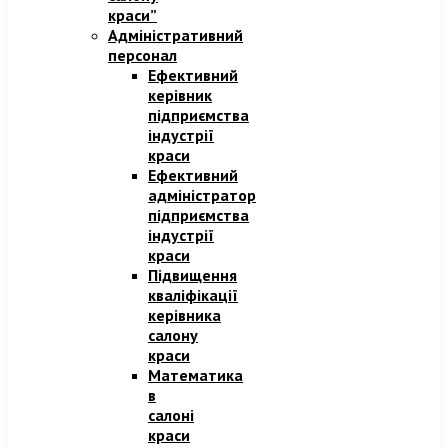
краси”
Адміністративний
персонал
Ефективний
керівник
підприємства
індустрії
краси
Ефективний
адміністратор
підприємства
індустрії
краси​
Підвищення
кваліфікації
керівника
салону
краси
Математика
в
салоні
краси