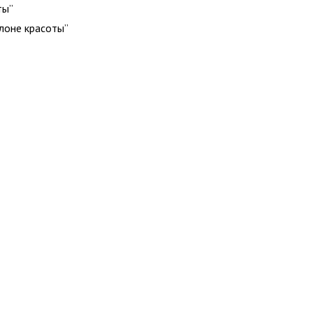
ты”
алоне красоты”