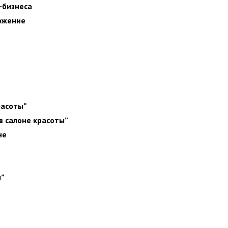
-бизнеса
ожение
расоты”
в салоне красоты”
не
ы”